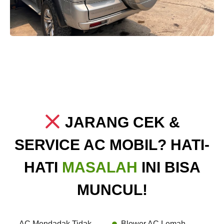
JARANG CEK &
SERVICE AC MOBIL? HATI-
HATI
MASALAH
INI BISA
MUNCUL!
AC Mendadak Tidak
Blower AC Lemah