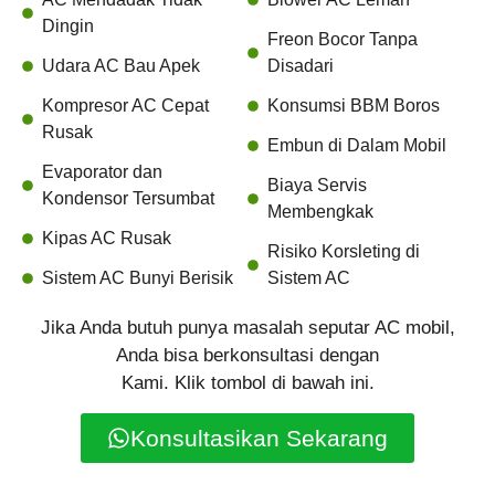
Dingin
Freon Bocor Tanpa
Udara AC Bau Apek
Disadari
Kompresor AC Cepat
Konsumsi BBM Boros
Rusak
Embun di Dalam Mobil
Evaporator dan
Biaya Servis
Kondensor Tersumbat
Membengkak
Kipas AC Rusak
Risiko Korsleting di
Sistem AC Bunyi Berisik
Sistem AC
Jika Anda butuh punya masalah seputar AC mobil,
Anda bisa berkonsultasi dengan
Kami. Klik tombol di bawah ini.
Konsultasikan Sekarang