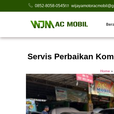
0852-8058-0545
wijayamotoracmobil@g
Ber
Servis Perbaikan Kom
Home
»