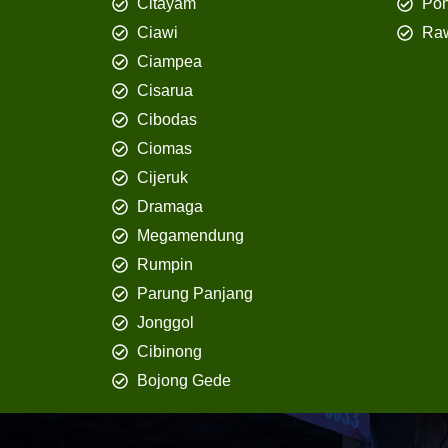
Citayam
Pon
Ciawi
Ra
Ciampea
Cisarua
Cibodas
Ciomas
Cijeruk
Dramaga
Megamendung
Rumpin
Parung Panjang
Jonggol
Cibinong
Bojong Gede