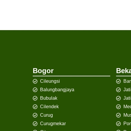
Bogor
Beka
Cileungsi
Ban
Balungbangjaya
Jat
Bubulak
Jat
Cilendek
Med
Curug
Mus
Curugmekar
Po