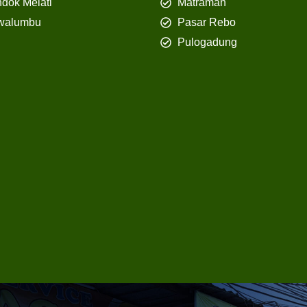
dok Melati
Matraman
walumbu
Pasar Rebo
Pulogadung