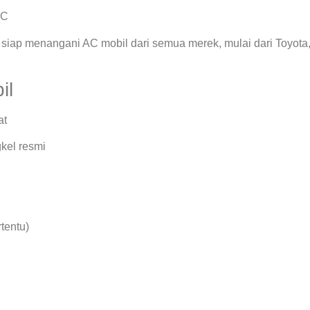
AC
siap menangani AC mobil dari semua merek, mulai dari Toyota
il
at
kel resmi
rtentu)
.