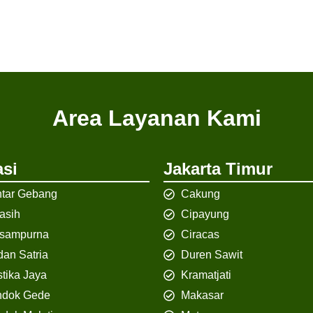
Area Layanan Kami
si
Jakarta Timur
tar Gebang
Cakung
iasih
Cipayung
isampurna
Ciracas
an Satria
Duren Sawit
tika Jaya
Kramatjati
ndok Gede
Makasar