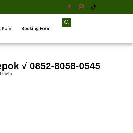
k Kami
Booking Form
epok √ 0852-8058-0545
8-0545