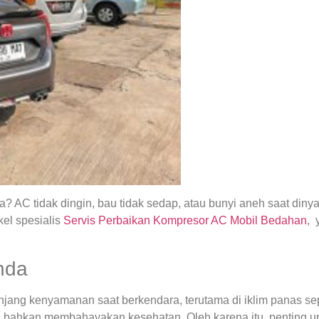
 AC tidak dingin, bau tidak sedap, atau bunyi aneh saat din
el spesialis
Servis Perbaikan Kompresor AC Mobil Bedahan
, 
nda
ng kenyamanan saat berkendara, terutama di iklim panas seper
 bahkan membahayakan kesehatan. Oleh karena itu, penting u