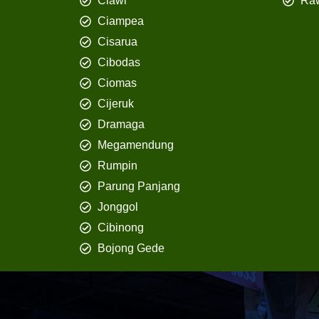
Ciawi
Ra
Ciampea
Cisarua
Cibodas
Ciomas
Cijeruk
Dramaga
Megamendung
Rumpin
Parung Panjang
Jonggol
Cibinong
Bojong Gede