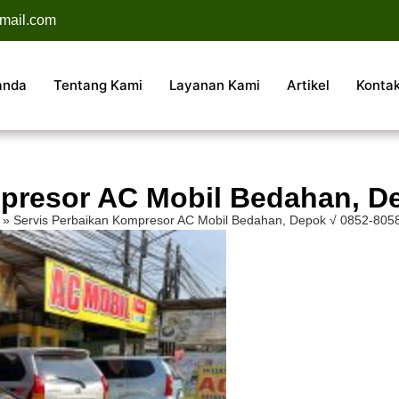
mail.com
anda
Tentang Kami
Layanan Kami
Artikel
Konta
presor AC Mobil Bedahan, D
»
Servis Perbaikan Kompresor AC Mobil Bedahan, Depok √ 0852-805