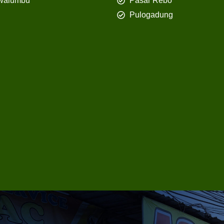
walumbu
Pasar Rebo
Pulogadung