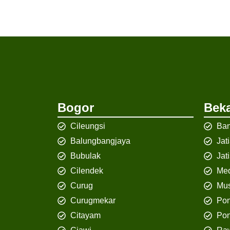
Bogor
Beka
Cileungsi
Ban
Balungbangjaya
Jat
Bubulak
Jat
Cilendek
Med
Curug
Mus
Curugmekar
Po
Citayam
Pon