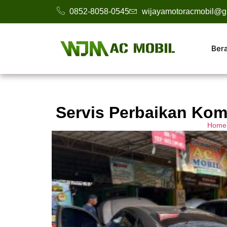
0852-8058-0545
wijayamotoracmobil@g
Ber
Servis Perbaikan Kom
Home