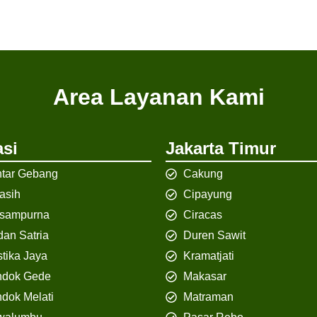
Area Layanan Kami
si
Jakarta Timur
tar Gebang
Cakung
iasih
Cipayung
isampurna
Ciracas
an Satria
Duren Sawit
tika Jaya
Kramatjati
ndok Gede
Makasar
dok Melati
Matraman