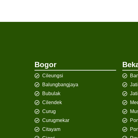
Bogor
Beka
Cileungsi
Ban
Balungbangjaya
Jat
Bubulak
Jat
Cilendek
Med
Curug
Mus
Curugmekar
Po
Citayam
Pon