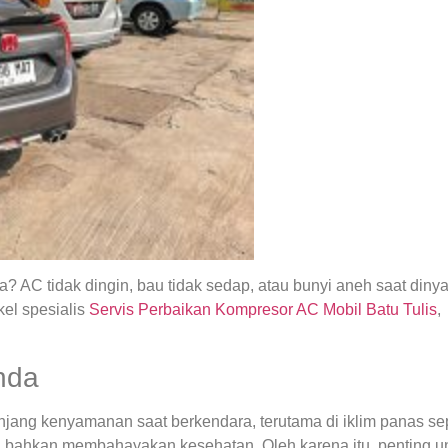
 AC tidak dingin, bau tidak sedap, atau bunyi aneh saat din
el spesialis
Servis Perbaikan Kompresor AC Mobil Batu Tulis
,
nda
ng kenyamanan saat berkendara, terutama di iklim panas seper
 bahkan membahayakan kesehatan. Oleh karena itu, penting u