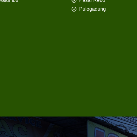
walumbu
Pasar Rebo
Pulogadung