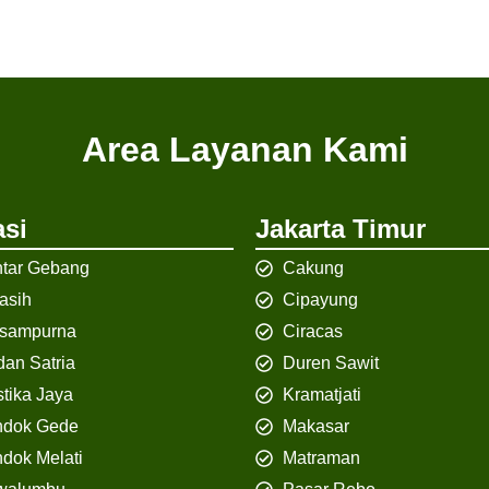
Area Layanan Kami
si
Jakarta Timur
tar Gebang
Cakung
iasih
Cipayung
isampurna
Ciracas
an Satria
Duren Sawit
tika Jaya
Kramatjati
ndok Gede
Makasar
dok Melati
Matraman