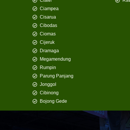
Ciawi
Ra
Ciampea
Cisarua
Cibodas
Ciomas
Cijeruk
Dramaga
Megamendung
Rumpin
Parung Panjang
Jonggol
Cibinong
Bojong Gede