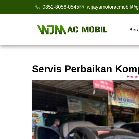
0852-8058-0545
wijayamotoracmobil@g
Ber
Servis Perbaikan Komp
Home