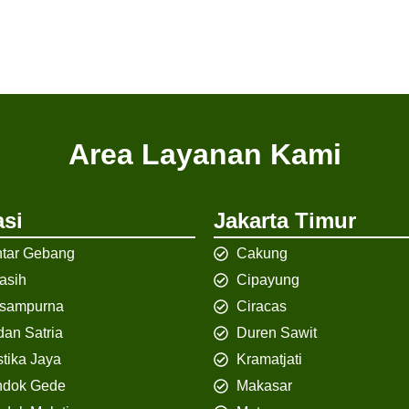
Area Layanan Kami
si
Jakarta Timur
tar Gebang
Cakung
iasih
Cipayung
isampurna
Ciracas
an Satria
Duren Sawit
tika Jaya
Kramatjati
ndok Gede
Makasar