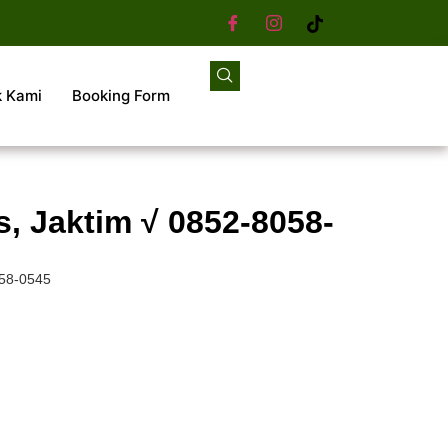
k Kami
Booking Form
, Jaktim √ 0852-8058-
058-0545