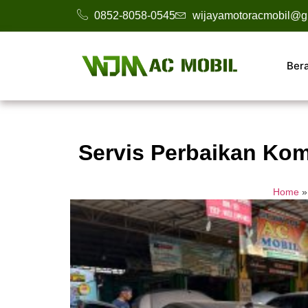
0852-8058-0545
wijayamotoracmobil@g
Ber
Servis Perbaikan Kom
Home