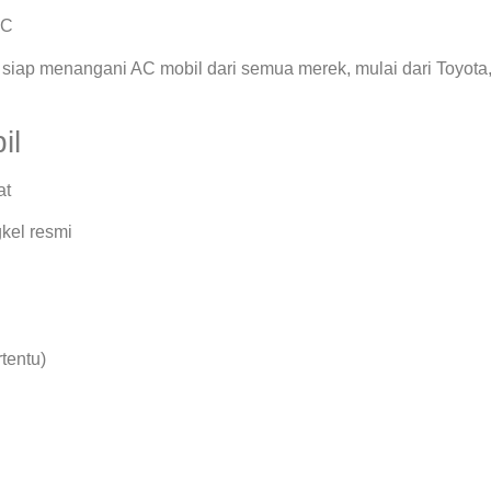
AC
siap menangani AC mobil dari semua merek, mulai dari Toyota
il
at
kel resmi
rtentu)
.