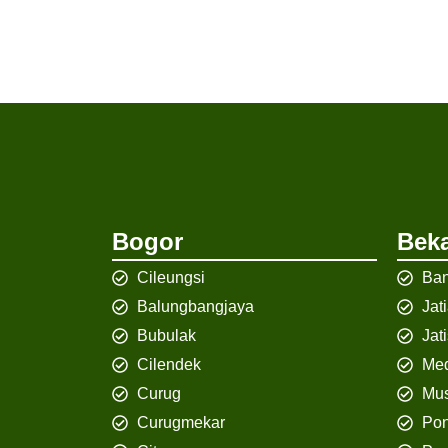
Bogor
Beka
Cileungsi
Ban
Balungbangjaya
Jat
Bubulak
Jat
Cilendek
Med
Curug
Mus
Curugmekar
Po