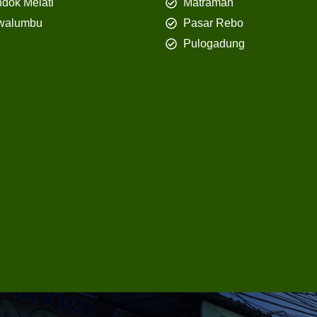
dok Melati
Matraman
walumbu
Pasar Rebo
Pulogadung