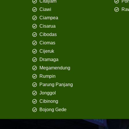
Citayam
Pon
Ciawi
Ra
Ciampea
Cisarua
Cibodas
Ciomas
Cijeruk
Dramaga
Megamendung
Rumpin
Parung Panjang
Jonggol
Cibinong
Bojong Gede