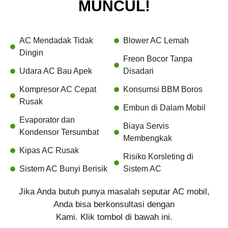
MUNCUL!
AC Mendadak Tidak
Blower AC Lemah
Dingin
Freon Bocor Tanpa
Udara AC Bau Apek
Disadari
Kompresor AC Cepat
Konsumsi BBM Boros
Rusak
Embun di Dalam Mobil
Evaporator dan
Biaya Servis
Kondensor Tersumbat
Membengkak
Kipas AC Rusak
Risiko Korsleting di
Sistem AC Bunyi Berisik
Sistem AC
Jika Anda butuh punya masalah seputar AC mobil,
Anda bisa berkonsultasi dengan
Kami. Klik tombol di bawah ini.