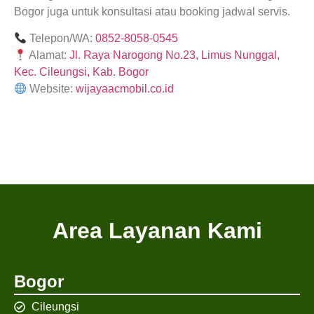
Bogor juga untuk konsultasi atau booking jadwal servis.
Telepon/WA:
0852-8058-0545
Alamat:
Jl. Raya Narogong No.23, Limus Nunggal,
Kec. Cileungsi, Kab. Bogor
Website:
wijayaacmobil.co.id
Area Layanan Kami
Bogor
Cileungsi