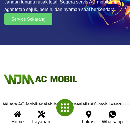
Jangan tunggu rusak total! Segera servis AC mobil Anda
agar tetap sejuk, bersih, dan nyaman saat berkendara.
Service Sekarang
Wijaya AC Mobil adalah bengkel spesialis AC mobil yang
telah berpengalaman lebih dari 30 tahun. Kami berkomitmen
memberikan layanan terbaik dengan teknisi profesional,
Home
Layanan
Lokasi
Whatsapp
peralatan modern, dan garansi untuk setiap pengerjaan.