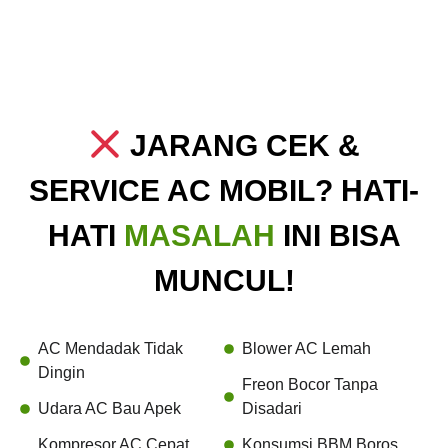
JARANG CEK &
SERVICE AC MOBIL? HATI-
HATI
MASALAH
INI BISA
MUNCUL!
AC Mendadak Tidak
Blower AC Lemah
Dingin
Freon Bocor Tanpa
Udara AC Bau Apek
Disadari
Kompresor AC Cepat
Konsumsi BBM Boros