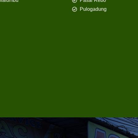
walumbu
Pasar Rebo
Pulogadung