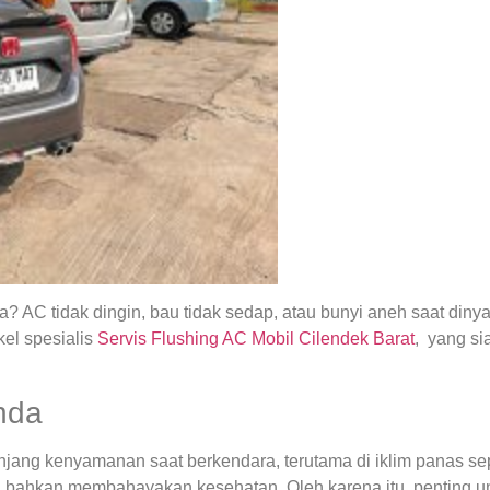
 AC tidak dingin, bau tidak sedap, atau bunyi aneh saat din
el spesialis
Servis Flushing AC Mobil Cilendek Barat
, yang s
nda
ng kenyamanan saat berkendara, terutama di iklim panas seper
 bahkan membahayakan kesehatan. Oleh karena itu, penting u