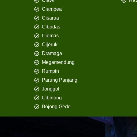
Ciawi
Ra
Ciampea
Cisarua
Cibodas
Ciomas
Cijeruk
Dramaga
Megamendung
Rumpin
Parung Panjang
Jonggol
Cibinong
Bojong Gede