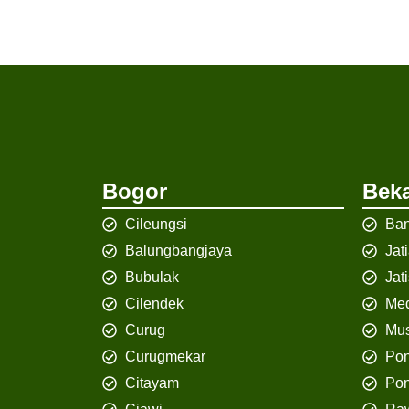
Bogor
Beka
Cileungsi
Ban
Balungbangjaya
Jat
Bubulak
Jat
Cilendek
Med
Curug
Mus
Curugmekar
Po
Citayam
Pon