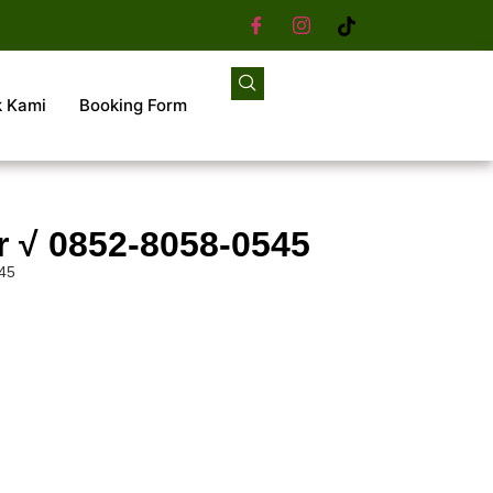
k Kami
Booking Form
r √ 0852-8058-0545
545