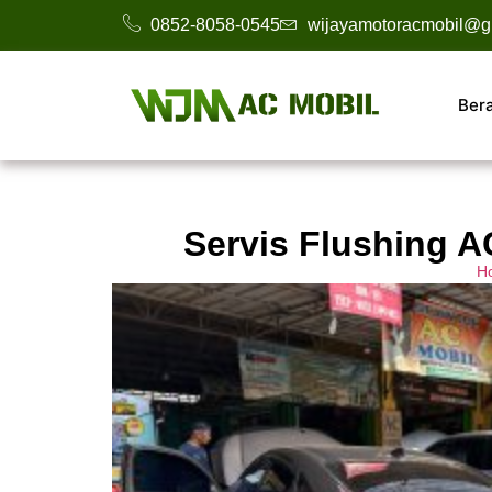
0852-8058-0545
wijayamotoracmobil@g
Ber
Servis Flushing A
H