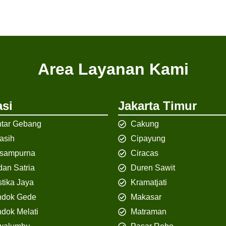
Area Layanan Kami
si
Jakarta Timur
tar Gebang
Cakung
iasih
Cipayung
isampurna
Ciracas
an Satria
Duren Sawit
tika Jaya
Kramatjati
ndok Gede
Makasar
dok Melati
Matraman