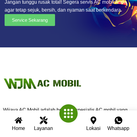
Jangan tunggu rusak total! Segera servis AC mobil Anda
agar tetap sejuk, bersih, dan nyaman saat berkendara.
Service Sekarang
Wijaya AC Mobil adalah bengkel spesialis AC mobil yang
telah berpengalaman lebih dari 30 tahun. Kami berkomitmen
memberikan layanan terbaik dengan teknisi profesional,
Home
Layanan
Lokasi
Whatsapp
peralatan modern, dan garansi untuk setiap pengerjaan.