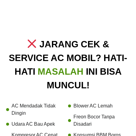
JARANG CEK &
SERVICE AC MOBIL? HATI-
HATI
MASALAH
INI BISA
MUNCUL!
AC Mendadak Tidak
Blower AC Lemah
Dingin
Freon Bocor Tanpa
Udara AC Bau Apek
Disadari
Kompresor AC Cepat
Konsumsi BBM Boros