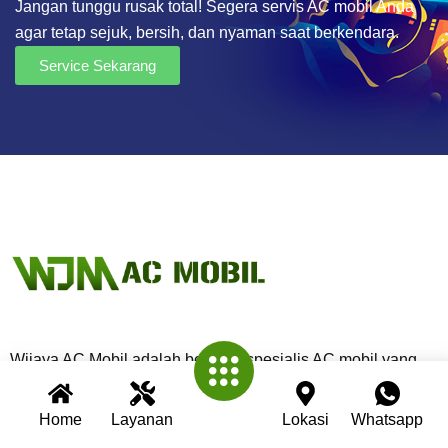
Jangan tunggu rusak total! Segera servis AC mobil Anda
agar tetap sejuk, bersih, dan nyaman saat berkendara.
Service Sekarang
Wijaya AC Mobil adalah bengkel spesialis AC mobil yang
telah berpengalaman lebih dari 30 tahun. Kami berkomitmen
memberikan layanan terbaik dengan teknisi profesional,
Home
Layanan
Lokasi
Whatsapp
peralatan modern, dan garansi untuk setiap pengerjaan.