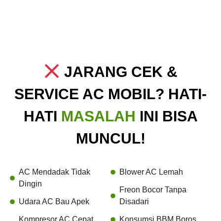
JARANG CEK &
SERVICE AC MOBIL? HATI-
HATI
MASALAH
INI BISA
MUNCUL!
AC Mendadak Tidak
Blower AC Lemah
Dingin
Freon Bocor Tanpa
Udara AC Bau Apek
Disadari
Kompresor AC Cepat
Konsumsi BBM Boros