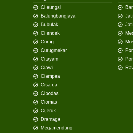
Cileungsi
Ban
Balungbangjaya
Jat
Bubulak
Jat
Cilendek
Med
Curug
Mus
Curugmekar
Po
Citayam
Pon
Ciawi
Ra
Ciampea
Cisarua
Cibodas
Ciomas
Cijeruk
Dramaga
Megamendung