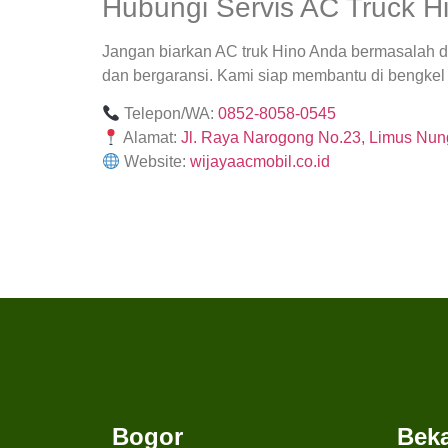
Hubungi Servis AC Truck Hi
Jangan biarkan AC truk Hino Anda bermasalah
dan bergaransi. Kami siap membantu di bengkel
Telepon/WA:
0852-8058-0545
Alamat:
Jl. Raya Narogong No.23, Limus Nung
Website:
wijayaacmobil.co.id
Bogor
Beka