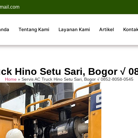
mail.com
anda
Tentang Kami
Layanan Kami
Artikel
Konta
uck Hino Setu Sari, Bogor √ 0
Home
»
Servis AC Truck Hino Setu Sari, Bogor √ 0852-8058-0545