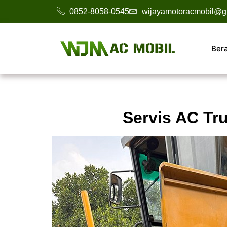
0852-8058-0545
wijayamotoracmobil@g
Ber
Servis AC Tr