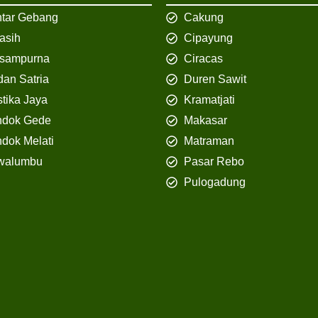
tar Gebang
Cakung
iasih
Cipayung
isampurna
Ciracas
an Satria
Duren Sawit
tika Jaya
Kramatjati
ndok Gede
Makasar
dok Melati
Matraman
walumbu
Pasar Rebo
Pulogadung