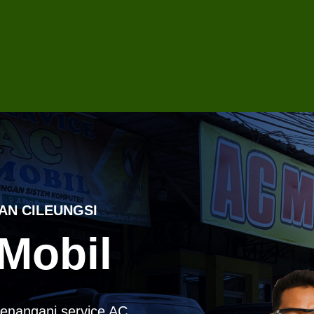
AN CILEUNGSI
Mobil
enangani service AC