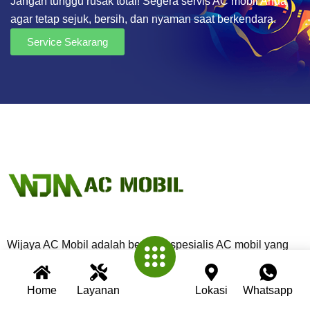
Jangan tunggu rusak total! Segera servis AC mobil Anda
agar tetap sejuk, bersih, dan nyaman saat berkendara.
Service Sekarang
Wijaya AC Mobil adalah bengkel spesialis AC mobil yang
telah berpengalaman lebih dari 30 tahun. Kami berkomitmen
memberikan layanan terbaik dengan teknisi profesional,
Home
Layanan
Lokasi
Whatsapp
peralatan modern, dan garansi untuk setiap pengerjaan.