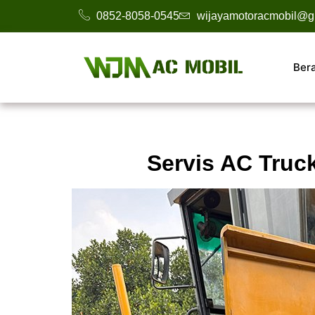
0852-8058-0545
wijayamotoracmobil@g
Ber
Servis AC Truc