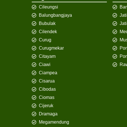
Cileungsi
Ban
Balungbangjaya
Jat
Bubulak
Jat
Cilendek
Med
Curug
Mus
Curugmekar
Po
Citayam
Pon
Ciawi
Ra
Ciampea
Cisarua
Cibodas
Ciomas
Cijeruk
Dramaga
Megamendung