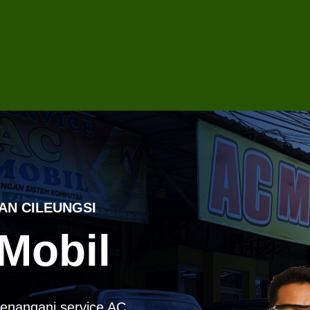
AN CILEUNGSI
Mobil
enangani service AC