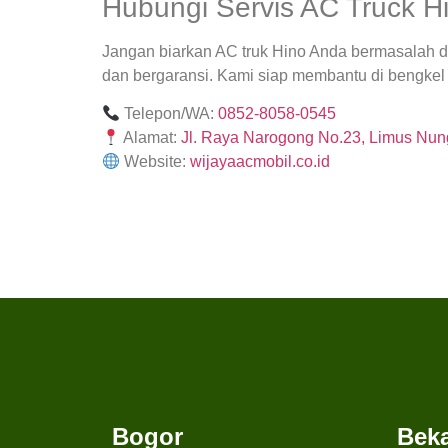
Hubungi Servis AC Truck Hi
Jangan biarkan AC truk Hino Anda bermasalah
dan bergaransi. Kami siap membantu di bengkel
Telepon/WA:
0852-8058-0545
Alamat:
Jl. Raya Narogong No.23, Limus Nung
Website:
wijayaacmobil.co.id
Bogor
Beka