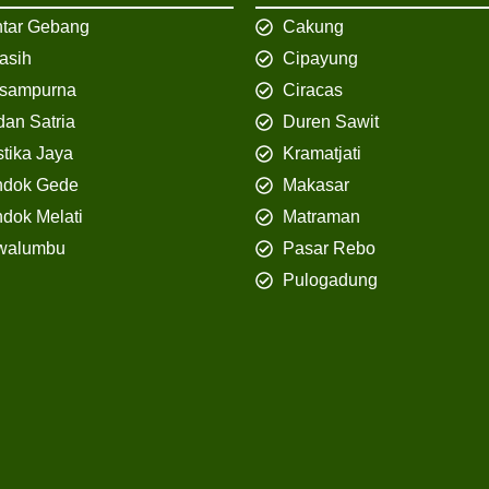
tar Gebang
Cakung
iasih
Cipayung
isampurna
Ciracas
an Satria
Duren Sawit
tika Jaya
Kramatjati
ndok Gede
Makasar
dok Melati
Matraman
walumbu
Pasar Rebo
Pulogadung