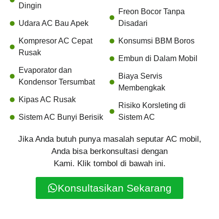
Dingin
Freon Bocor Tanpa
Udara AC Bau Apek
Disadari
Kompresor AC Cepat
Konsumsi BBM Boros
Rusak
Embun di Dalam Mobil
Evaporator dan
Biaya Servis
Kondensor Tersumbat
Membengkak
Kipas AC Rusak
Risiko Korsleting di
Sistem AC Bunyi Berisik
Sistem AC
Jika Anda butuh punya masalah seputar AC mobil,
Anda bisa berkonsultasi dengan
Kami. Klik tombol di bawah ini.
Konsultasikan Sekarang