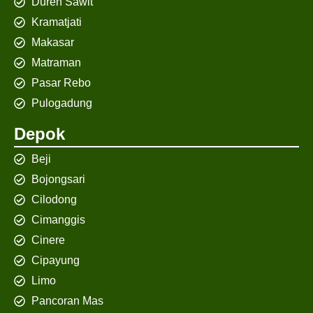
Duren Sawit
Kramatjati
Makasar
Matraman
Pasar Rebo
Pulogadung
Depok
Beji
Bojongsari
Cilodong
Cimanggis
Cinere
Cipayung
Limo
Pancoran Mas