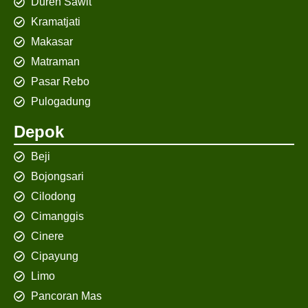
Duren Sawit
Kramatjati
Makasar
Matraman
Pasar Rebo
Pulogadung
Depok
Beji
Bojongsari
Cilodong
Cimanggis
Cinere
Cipayung
Limo
Pancoran Mas