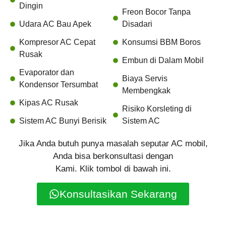
Dingin
Freon Bocor Tanpa
Udara AC Bau Apek
Disadari
Kompresor AC Cepat
Konsumsi BBM Boros
Rusak
Embun di Dalam Mobil
Evaporator dan
Biaya Servis
Kondensor Tersumbat
Membengkak
Kipas AC Rusak
Risiko Korsleting di
Sistem AC Bunyi Berisik
Sistem AC
Jika Anda butuh punya masalah seputar AC mobil,
Anda bisa berkonsultasi dengan
Kami. Klik tombol di bawah ini.
Konsultasikan Sekarang