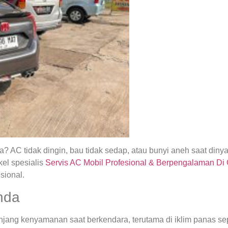
 AC tidak dingin, bau tidak sedap, atau bunyi aneh saat din
el spesialis
Servis AC Mobil Profesional & Berpengalaman Di
sional.
nda
ng kenyamanan saat berkendara, terutama di iklim panas seper