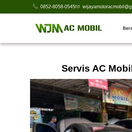
0852-8058-0545
wijayamotoracmobil@g
Ber
Servis AC Mobi