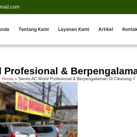
mail.com
anda
Tentang Kami
Layanan Kami
Artikel
Konta
l Profesional & Berpengalama
Home
»
Servis AC Mobil Profesional & Berpengalaman Di Cikarang √