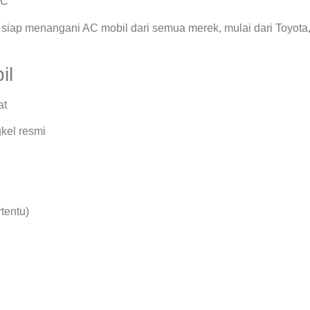
AC
siap menangani AC mobil dari semua merek, mulai dari Toyota
il
at
kel resmi
rtentu)
.