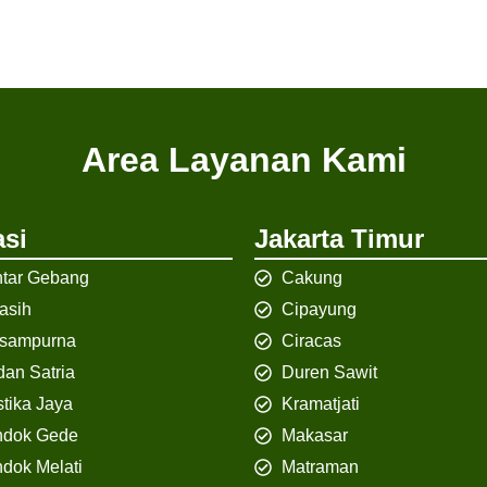
Area Layanan Kami
si
Jakarta Timur
tar Gebang
Cakung
iasih
Cipayung
isampurna
Ciracas
an Satria
Duren Sawit
tika Jaya
Kramatjati
ndok Gede
Makasar
dok Melati
Matraman