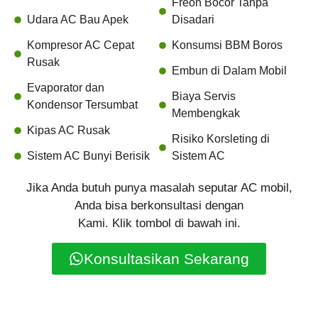
Freon Bocor Tanpa
Udara AC Bau Apek
Disadari
Kompresor AC Cepat
Konsumsi BBM Boros
Rusak
Embun di Dalam Mobil
Evaporator dan
Biaya Servis
Kondensor Tersumbat
Membengkak
Kipas AC Rusak
Risiko Korsleting di
Sistem AC Bunyi Berisik
Sistem AC
Jika Anda butuh punya masalah seputar AC mobil,
Anda bisa berkonsultasi dengan
Kami. Klik tombol di bawah ini.
Konsultasikan Sekarang