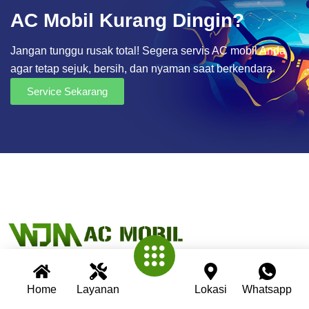
AC Mobil Kurang Dingin?
Jangan tunggu rusak total! Segera servis AC mobil Anda
agar tetap sejuk, bersih, dan nyaman saat berkendara.
Service Sekarang
Home
Layanan
Lokasi
Whatsapp
Wijaya AC Mobil adalah bengkel spesialis AC mobil yang