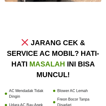
JARANG CEK &
SERVICE AC MOBIL? HATI-
HATI
MASALAH
INI BISA
MUNCUL!
AC Mendadak Tidak
Blower AC Lemah
Dingin
Freon Bocor Tanpa
Udara AC Bau Apek
Disadari