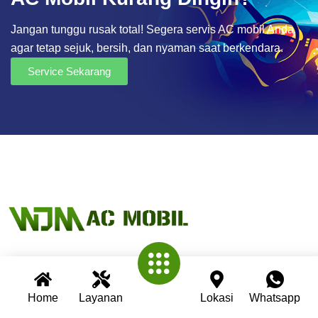
Jangan tunggu rusak total! Segera servis AC mobil Anda
agar tetap sejuk, bersih, dan nyaman saat berkendara.
Service Sekarang
Wijaya AC Mobil adalah bengkel spesialis AC mobil yang
Home
Layanan
Lokasi
Whatsapp
telah berpengalaman lebih dari 30 tahun. Kami berkomitmen
memberikan layanan terbaik dengan teknisi profesional,