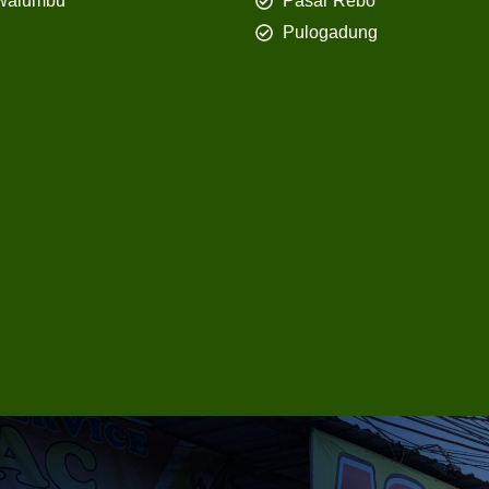
walumbu
Pasar Rebo
Pulogadung