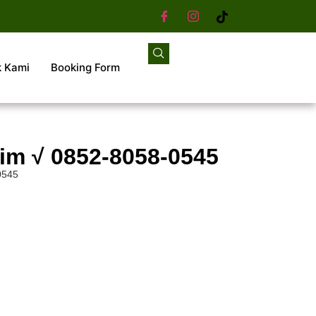
k Kami
Booking Form
im √ 0852-8058-0545
0545