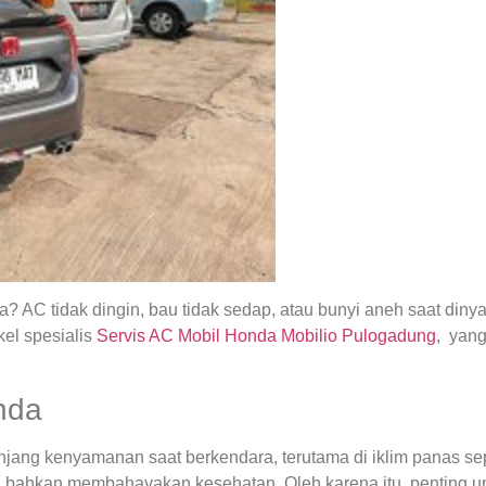
 AC tidak dingin, bau tidak sedap, atau bunyi aneh saat din
el spesialis
Servis AC Mobil Honda Mobilio Pulogadung
, yan
nda
ng kenyamanan saat berkendara, terutama di iklim panas seper
 bahkan membahayakan kesehatan. Oleh karena itu, penting u