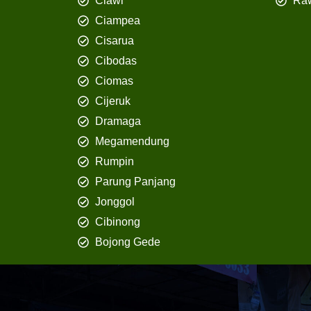
Ciawi
Ra
Ciampea
Cisarua
Cibodas
Ciomas
Cijeruk
Dramaga
Megamendung
Rumpin
Parung Panjang
Jonggol
Cibinong
Bojong Gede