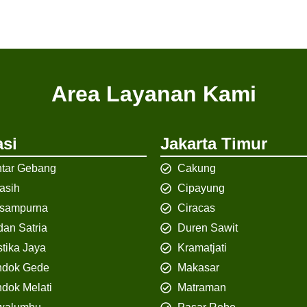
Area Layanan Kami
si
Jakarta Timur
tar Gebang
Cakung
iasih
Cipayung
isampurna
Ciracas
an Satria
Duren Sawit
tika Jaya
Kramatjati
ndok Gede
Makasar
dok Melati
Matraman