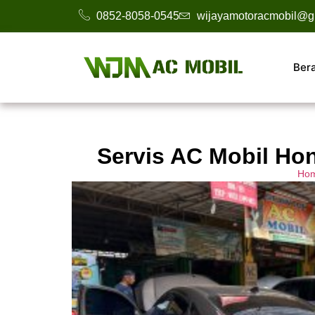
0852-8058-0545
wijayamotoracmobil@g
Ber
Servis AC Mobil Ho
Ho