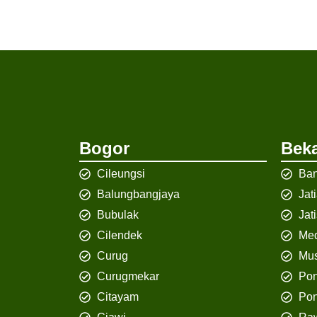
Bogor
Beka
Cileungsi
Ban
Balungbangjaya
Jat
Bubulak
Jat
Cilendek
Med
Curug
Mus
Curugmekar
Po
Citayam
Pon