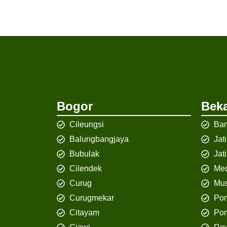
Bogor
Beka
Cileungsi
Ban
Balungbangjaya
Jat
Bubulak
Jat
Cilendek
Med
Curug
Mus
Curugmekar
Po
Citayam
Pon