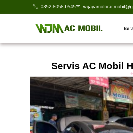
0852-8058-0545
wijayamotoracmobil@g
Ber
Servis AC Mobil 
H