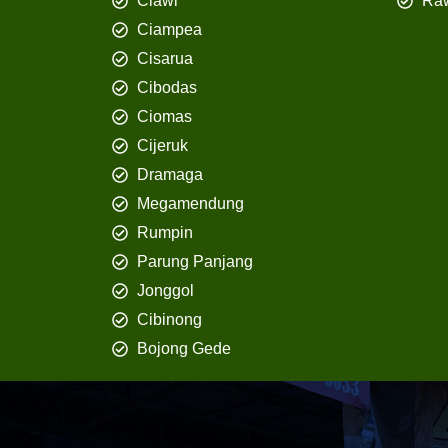
Ciawi
Ra
Ciampea
Cisarua
Cibodas
Ciomas
Cijeruk
Dramaga
Megamendung
Rumpin
Parung Panjang
Jonggol
Cibinong
Bojong Gede