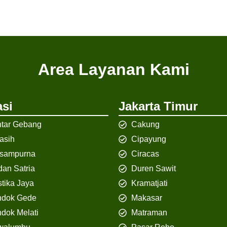
Area Layanan Kami
si
Jakarta Timur
tar Gebang
Cakung
iasih
Cipayung
isampurna
Ciracas
an Satria
Duren Sawit
tika Jaya
Kramatjati
ndok Gede
Makasar
dok Melati
Matraman