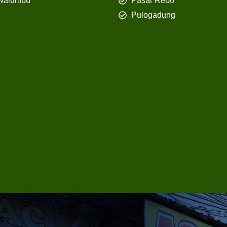
walumbu
Pasar Rebo
Pulogadung