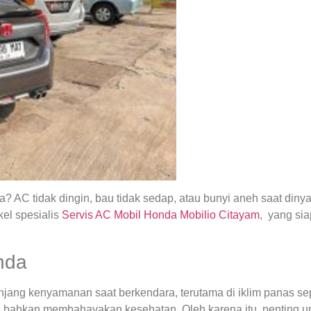
 AC tidak dingin, bau tidak sedap, atau bunyi aneh saat din
el spesialis
Servis AC Mobil Honda Mobilio Citayam
, yang si
nda
ng kenyamanan saat berkendara, terutama di iklim panas seper
 bahkan membahayakan kesehatan. Oleh karena itu, penting u