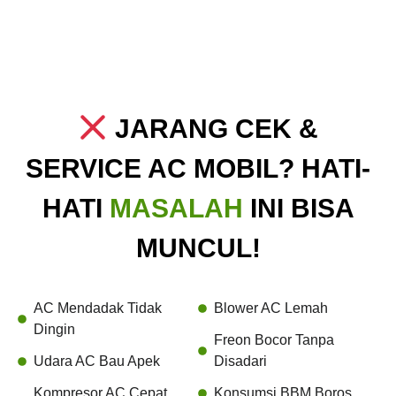
JARANG CEK &
SERVICE AC MOBIL? HATI-
HATI
MASALAH
INI BISA
MUNCUL!
AC Mendadak Tidak
Blower AC Lemah
Dingin
Freon Bocor Tanpa
Udara AC Bau Apek
Disadari
Kompresor AC Cepat
Konsumsi BBM Boros