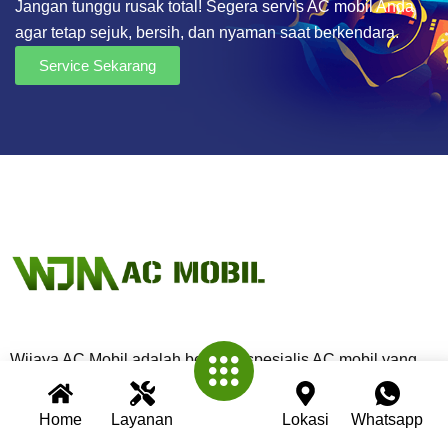
Jangan tunggu rusak total! Segera servis AC mobil Anda
agar tetap sejuk, bersih, dan nyaman saat berkendara.
Service Sekarang
Wijaya AC Mobil adalah bengkel spesialis AC mobil yang
telah berpengalaman lebih dari 30 tahun. Kami berkomitmen
memberikan layanan terbaik dengan teknisi profesional,
Home
Layanan
Lokasi
Whatsapp
peralatan modern, dan garansi untuk setiap pengerjaan.