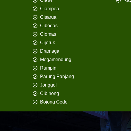
Ciawi
Ra
Ciampea
Cisarua
Cibodas
Ciomas
Cijeruk
Dramaga
Megamendung
Rumpin
Parung Panjang
Jonggol
Cibinong
Bojong Gede