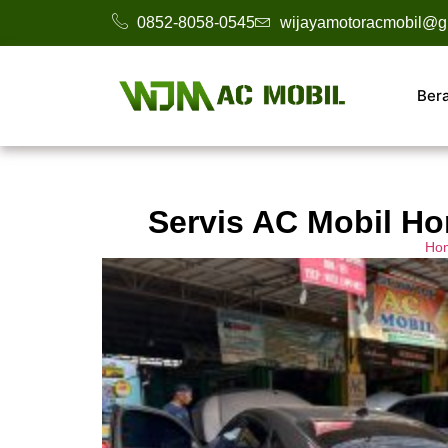
0852-8058-0545
wijayamotoracmobil@g
Ber
Servis AC Mobil Ho
Ho