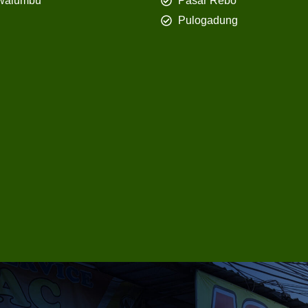
walumbu
Pasar Rebo
Pulogadung