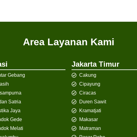
Area Layanan Kami
si
Jakarta Timur
tar Gebang
Cakung
iasih
Cipayung
isampurna
Ciracas
an Satria
Duren Sawit
tika Jaya
Kramatjati
ndok Gede
Makasar
dok Melati
Matraman