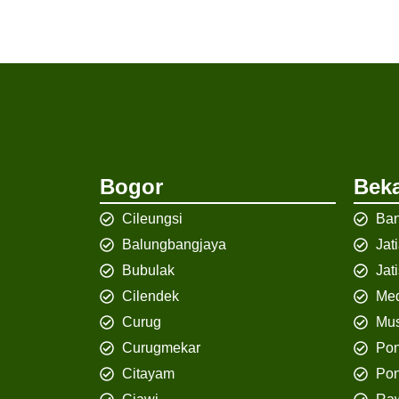
Bogor
Beka
Cileungsi
Ban
Balungbangjaya
Jat
Bubulak
Jat
Cilendek
Med
Curug
Mus
Curugmekar
Po
Citayam
Pon