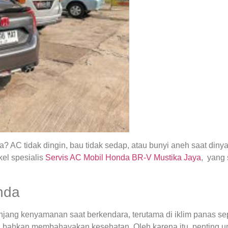
 AC tidak dingin, bau tidak sedap, atau bunyi aneh saat din
el spesialis
Servis AC Mobil Honda BR-V Mustika Jaya
, yang
nda
ng kenyamanan saat berkendara, terutama di iklim panas seper
 bahkan membahayakan kesehatan. Oleh karena itu, penting u