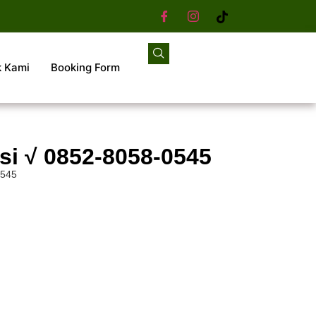
k Kami
Booking Form
si √ 0852-8058-0545
0545