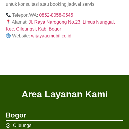
untuk konsultasi atau booking jadwal servis.
Telepon/WA:
0852-8058-0545
Alamat:
Jl. Raya Narogong No.23, Limus Nunggal,
Kec. Cileungsi, Kab. Bogor
Website:
wijayaacmobil.co.id
Area Layanan Kami
Bogor
Cileungsi