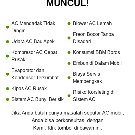
MUNCUL!
AC Mendadak Tidak
Blower AC Lemah
Dingin
Freon Bocor Tanpa
Udara AC Bau Apek
Disadari
Kompresor AC Cepat
Konsumsi BBM Boros
Rusak
Embun di Dalam Mobil
Evaporator dan
Biaya Servis
Kondensor Tersumbat
Membengkak
Kipas AC Rusak
Risiko Korsleting di
Sistem AC Bunyi Berisik
Sistem AC
Jika Anda butuh punya masalah seputar AC mobil,
Anda bisa berkonsultasi dengan
Kami. Klik tombol di bawah ini.