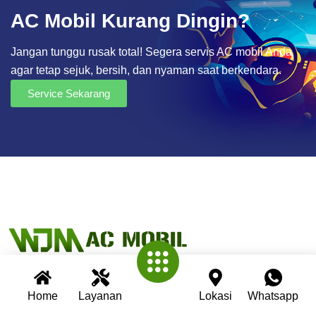
AC Mobil Kurang Dingin?
Jangan tunggu rusak total! Segera servis AC mobil Anda
agar tetap sejuk, bersih, dan nyaman saat berkendara.
Service Sekarang
Home
Layanan
Lokasi
Whatsapp
Wijaya AC Mobil adalah bengkel spesialis AC mobil yang