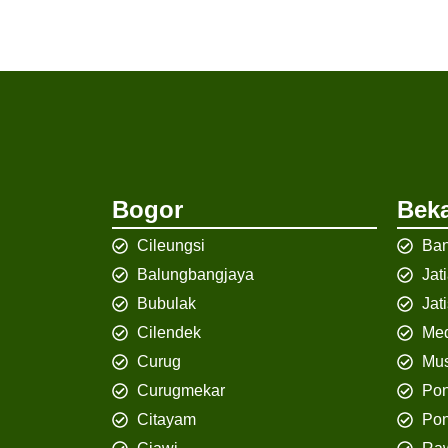
Bogor
Beka
Cileungsi
Ban
Balungbangjaya
Jat
Bubulak
Jat
Cilendek
Med
Curug
Mus
Curugmekar
Po
Citayam
Pon