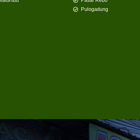
walumbu
Pasar Rebo
Pulogadung