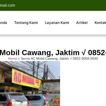
mail.com
anda
Tentang Kami
Layanan Kami
Artikel
Konta
 Mobil Cawang, Jaktim √ 0852
Home
»
Servis AC Mobil Cawang, Jaktim √ 0852-8058-0545