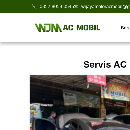
0852-8058-0545
wijayamotoracmobil@g
Ber
Servis AC