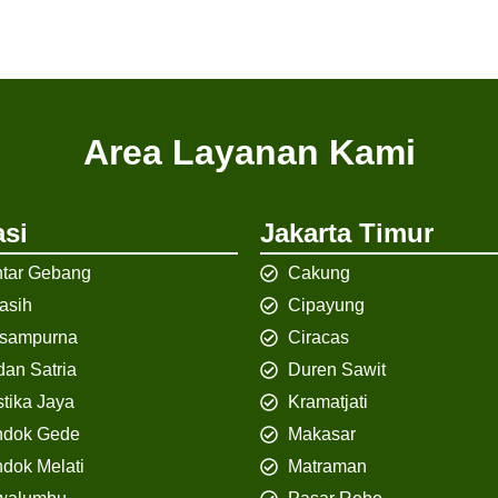
Area Layanan Kami
si
Jakarta Timur
tar Gebang
Cakung
iasih
Cipayung
isampurna
Ciracas
an Satria
Duren Sawit
tika Jaya
Kramatjati
ndok Gede
Makasar
dok Melati
Matraman