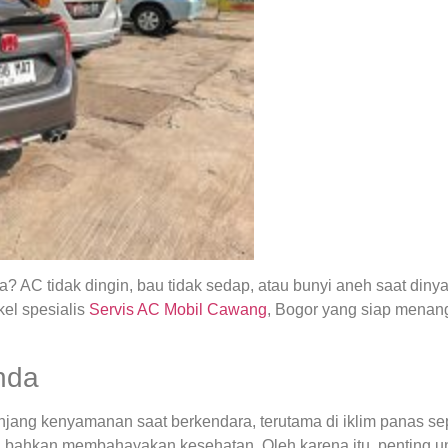
 AC tidak dingin, bau tidak sedap, atau bunyi aneh saat din
el spesialis
Servis AC Mobil Cawang
, Bogor yang siap menan
nda
ng kenyamanan saat berkendara, terutama di iklim panas seper
 bahkan membahayakan kesehatan. Oleh karena itu, penting u