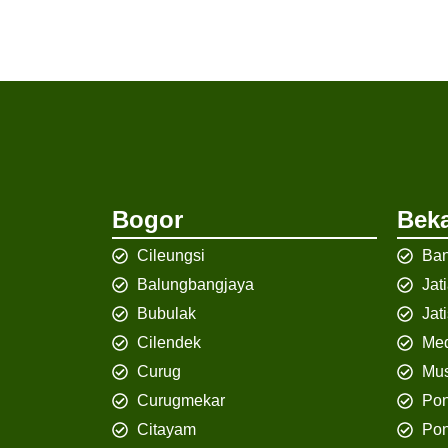
Bogor
Beka
Cileungsi
Ban
Balungbangjaya
Jat
Bubulak
Jat
Cilendek
Med
Curug
Mus
Curugmekar
Po
Citayam
Pon