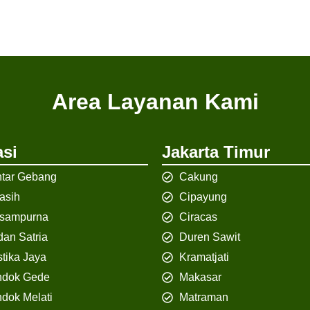
Area Layanan Kami
si
Jakarta Timur
tar Gebang
Cakung
iasih
Cipayung
isampurna
Ciracas
an Satria
Duren Sawit
tika Jaya
Kramatjati
ndok Gede
Makasar
dok Melati
Matraman