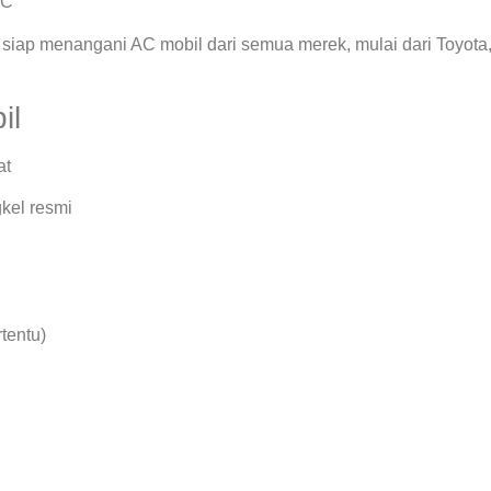
AC
siap menangani AC mobil dari semua merek, mulai dari Toyota
il
at
kel resmi
rtentu)
.