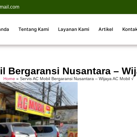
mail.com
anda
Tentang Kami
Layanan Kami
Artikel
Konta
l Bergaransi Nusantara – Wi
Home
»
Servis AC Mobil Bergaransi Nusantara – Wijaya AC Mobil √