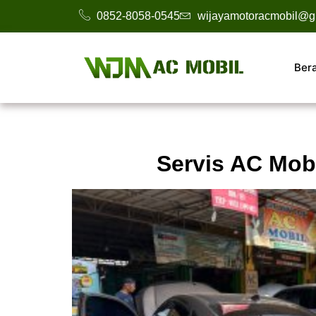
0852-8058-0545
wijayamotoracmobil@g
Ber
Servis AC Mobi