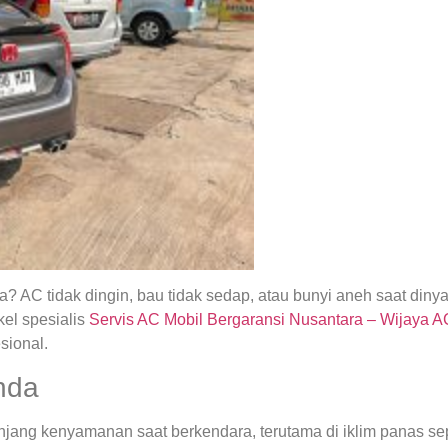
 AC tidak dingin, bau tidak sedap, atau bunyi aneh saat din
el spesialis
Servis AC Mobil Bergaransi Nusantara – Wijaya 
sional.
nda
ng kenyamanan saat berkendara, terutama di iklim panas seper