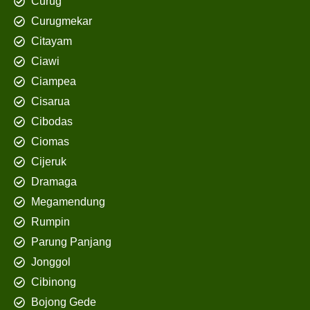
Curug
Curugmekar
Citayam
Ciawi
Ciampea
Cisarua
Cibodas
Ciomas
Cijeruk
Dramaga
Megamendung
Rumpin
Parung Panjang
Jonggol
Cibinong
Bojong Gede