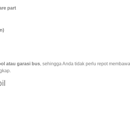
re part
n)
ol atau garasi bus
, sehingga Anda tidak perlu repot membaw
ngkap.
il