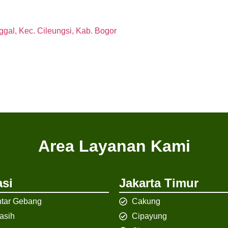
gal, Kec. Cileungsi, Kab. Bogor
Area Layanan Kami
si
Jakarta Timur
tar Gebang
Cakung
iasih
Cipayung