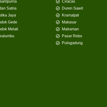
isampurna
Ciracas
an Satria
Duren Sawit
tika Jaya
Kramatjati
ndok Gede
Makasar
dok Melati
Matraman
walumbu
Pasar Rebo
Pulogadung