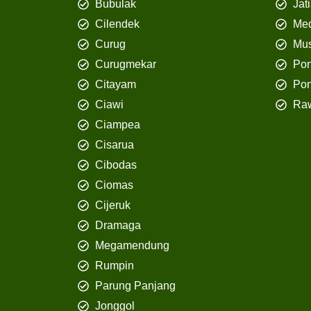
Bubulak
Jat
Cilendek
Med
Curug
Mus
Curugmekar
Po
Citayam
Pon
Ciawi
Ra
Ciampea
Cisarua
Cibodas
Ciomas
Cijeruk
Dramaga
Megamendung
Rumpin
Parung Panjang
Jonggol