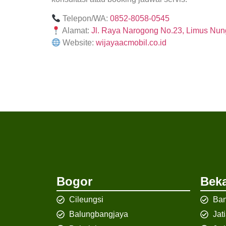
Telepon/WA:
0852-8058-0545
Alamat:
Jl. Raya Narogong No.23, Limus Nung
Website:
wijayaacmobil.co.id
Bogor
Beka
Cileungsi
Ban
Balungbangjaya
Jat