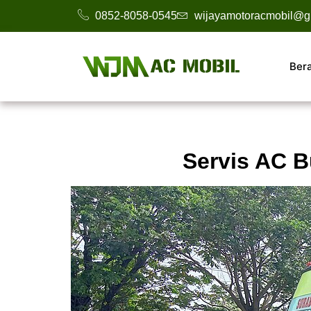
0852-8058-0545
wijayamotoracmobil@g
Ber
Servis AC B