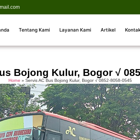
mail.com
anda
Tentang Kami
Layanan Kami
Artikel
Konta
us Bojong Kulur, Bogor √ 08
Home
»
Servis AC Bus Bojong Kulur, Bogor √ 0852-8058-0545