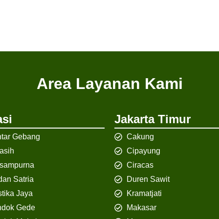
Area Layanan Kami
si
Jakarta Timur
tar Gebang
Cakung
iasih
Cipayung
isampurna
Ciracas
an Satria
Duren Sawit
tika Jaya
Kramatjati
ndok Gede
Makasar