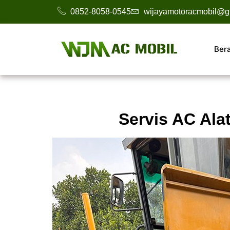
0852-8058-0545
wijayamotoracmobil@g
Ber
Servis AC Ala