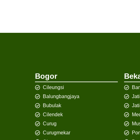
Bogor
Beka
Cileungsi
Ban
Balungbangjaya
Jat
Bubulak
Jat
Cilendek
Med
Curug
Mus
Curugmekar
Po