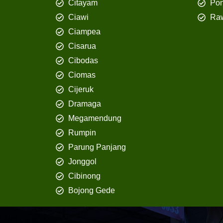
Citayam
Pon
Ciawi
Ra
Ciampea
Cisarua
Cibodas
Ciomas
Cijeruk
Dramaga
Megamendung
Rumpin
Parung Panjang
Jonggol
Cibinong
Bojong Gede