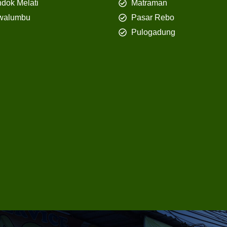
dok Melati
Matraman
walumbu
Pasar Rebo
Pulogadung