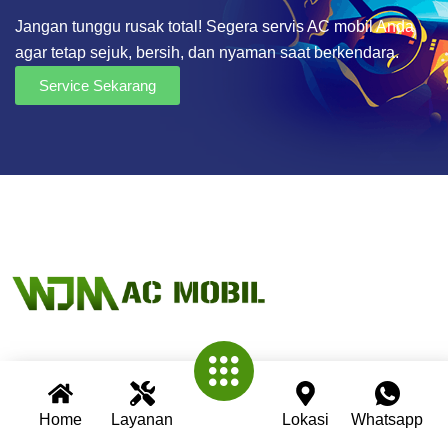
Jangan tunggu rusak total! Segera servis AC mobil Anda
agar tetap sejuk, bersih, dan nyaman saat berkendara.
Service Sekarang
Wijaya AC Mobil adalah bengkel spesialis AC mobil yang
telah berpengalaman lebih dari 30 tahun. Kami berkomitmen
Home
Layanan
Lokasi
Whatsapp
memberikan layanan terbaik dengan teknisi profesional,