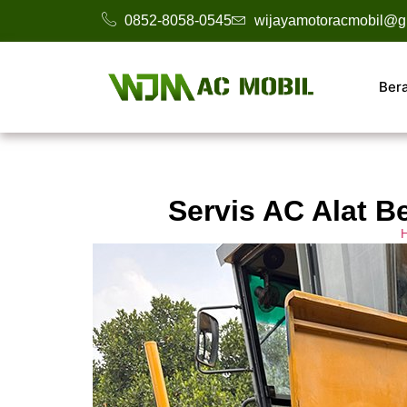
0852-8058-0545
wijayamotoracmobil@g
Ber
Servis AC Alat B