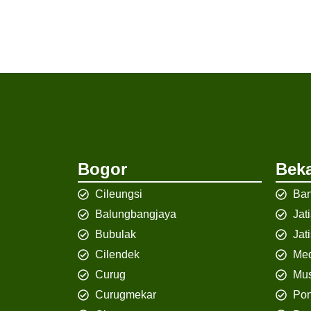
Bogor
Beka
Cileungsi
Ban
Balungbangjaya
Jat
Bubulak
Jat
Cilendek
Med
Curug
Mus
Curugmekar
Po