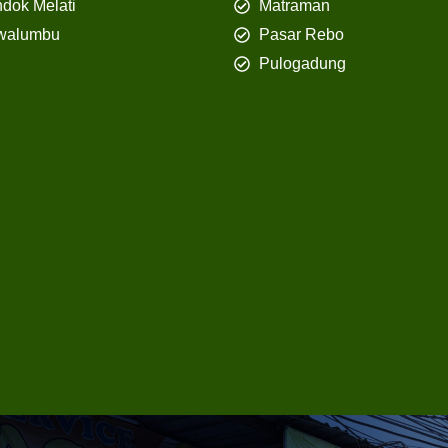
dok Melati
Matraman
walumbu
Pasar Rebo
Pulogadung