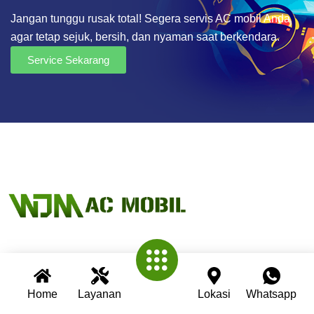
Jangan tunggu rusak total! Segera servis AC mobil Anda
agar tetap sejuk, bersih, dan nyaman saat berkendara.
Service Sekarang
Wijaya AC Mobil adalah bengkel spesialis AC mobil yang
telah berpengalaman lebih dari 30 tahun. Kami berkomitmen
Home
Layanan
Lokasi
Whatsapp
memberikan layanan terbaik dengan teknisi profesional,