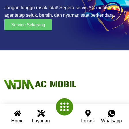
Jangan tunggu rusak total! Segera servis AC mobil Anda
agar tetap sejuk, bersih, dan nyaman saat berkendara.
Service Sekarang
Wijaya AC Mobil adalah bengkel spesialis AC mobil yang
telah berpengalaman lebih dari 30 tahun. Kami berkomitmen
Home
Layanan
Lokasi
Whatsapp
memberikan layanan terbaik dengan teknisi profesional,