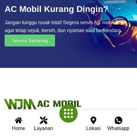
AC Mobil Kurang Dingin?
Jangan tunggu rusak total! Segera servis AC mobil Anda
agar tetap sejuk, bersih, dan nyaman saat berkendara.
Service Sekarang
Home
Layanan
Lokasi
Whatsapp
Wijaya AC Mobil adalah bengkel spesialis AC mobil yang