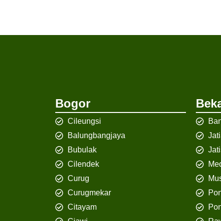
Bogor
Beka
Cileungsi
Ban
Balungbangjaya
Jat
Bubulak
Jat
Cilendek
Med
Curug
Mus
Curugmekar
Po
Citayam
Pon