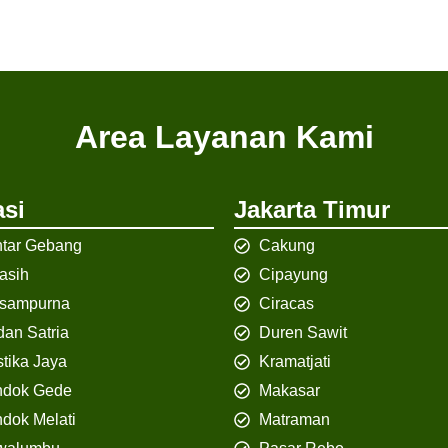
Area Layanan Kami
si
Jakarta Timur
tar Gebang
Cakung
iasih
Cipayung
isampurna
Ciracas
an Satria
Duren Sawit
tika Jaya
Kramatjati
ndok Gede
Makasar
dok Melati
Matraman