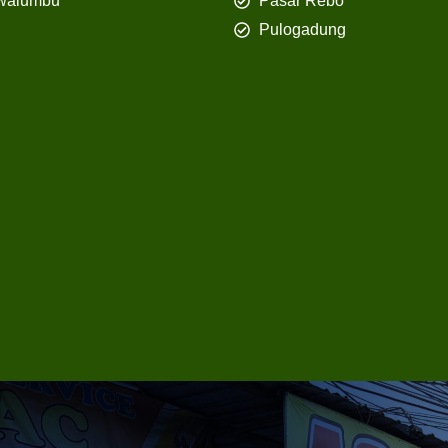
walumbu
Pasar Rebo
Pulogadung