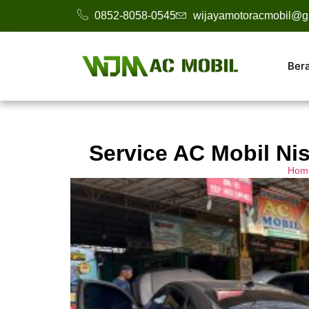
0852-8058-0545
wijayamotoracmobil@g
Ber
Service AC Mobil Ni
Hom