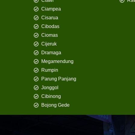
Ciawi
Ra
Ciampea
Cisarua
Cibodas
Ciomas
Cijeruk
Dramaga
Megamendung
Rumpin
Parung Panjang
Jonggol
Cibinong
Bojong Gede