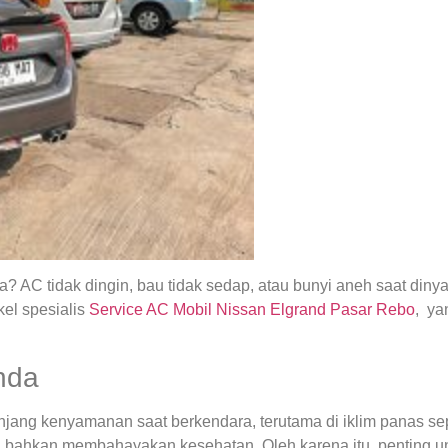
 AC tidak dingin, bau tidak sedap, atau bunyi aneh saat din
el spesialis
Service AC Mobil Nissan Elgrand Pasar Rebo
, ya
nda
ng kenyamanan saat berkendara, terutama di iklim panas seper
 bahkan membahayakan kesehatan. Oleh karena itu, penting u