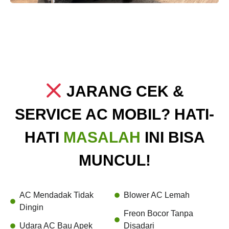
JARANG CEK &
SERVICE AC MOBIL? HATI-
HATI
MASALAH
INI BISA
MUNCUL!
AC Mendadak Tidak
Blower AC Lemah
Dingin
Freon Bocor Tanpa
Udara AC Bau Apek
Disadari