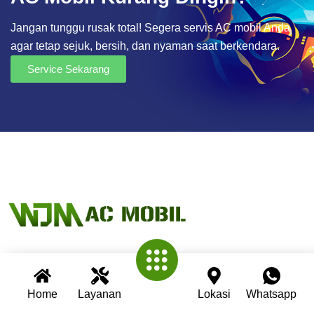
Jangan tunggu rusak total! Segera servis AC mobil Anda
agar tetap sejuk, bersih, dan nyaman saat berkendara.
Service Sekarang
Wijaya AC Mobil adalah bengkel spesialis AC mobil yang
telah berpengalaman lebih dari 30 tahun. Kami berkomitmen
Home
Layanan
Lokasi
Whatsapp
memberikan layanan terbaik dengan teknisi profesional,