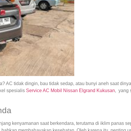
 AC tidak dingin, bau tidak sedap, atau bunyi aneh saat din
el spesialis
Service AC Mobil Nissan Elgrand Kukusan
, yang
nda
ng kenyamanan saat berkendara, terutama di iklim panas seper
 bahkan membahayakan kesehatan. Oleh karena itu, penting u