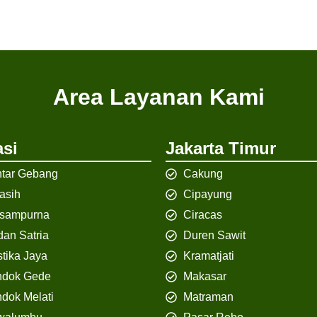
Area Layanan Kami
si
Jakarta Timur
tar Gebang
Cakung
iasih
Cipayung
isampurna
Ciracas
an Satria
Duren Sawit
tika Jaya
Kramatjati
ndok Gede
Makasar
dok Melati
Matraman