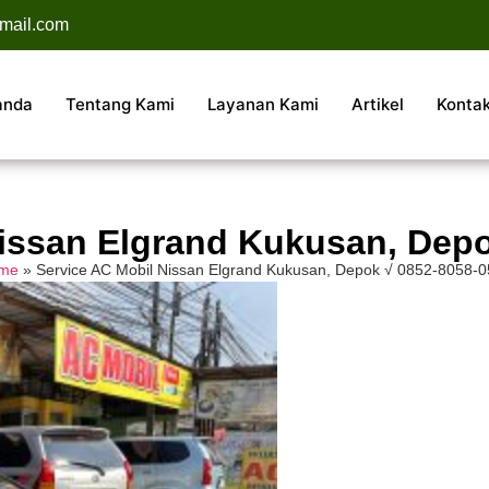
mail.com
anda
Tentang Kami
Layanan Kami
Artikel
Konta
Nissan Elgrand Kukusan, Depo
me
»
Service AC Mobil Nissan Elgrand Kukusan, Depok √ 0852-8058-