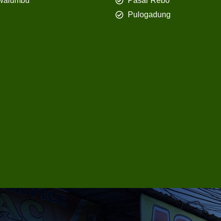
walumbu
Pasar Rebo
Pulogadung