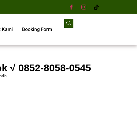
k Kami
Booking Form
k √ 0852-8058-0545
0545