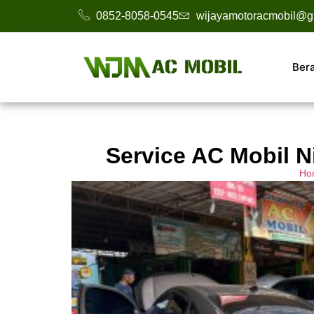
0852-8058-0545
wijayamotoracmobil@g
Ber
Service AC Mobil 
Ho