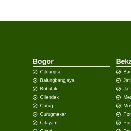
Bogor
Beka
Cileungsi
Ban
Balungbangjaya
Jat
Bubulak
Jat
Cilendek
Med
Curug
Mus
Curugmekar
Po
Citayam
Pon