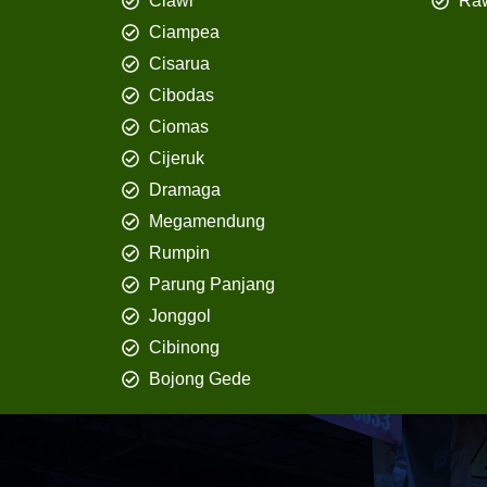
Ciawi
Ra
Ciampea
Cisarua
Cibodas
Ciomas
Cijeruk
Dramaga
Megamendung
Rumpin
Parung Panjang
Jonggol
Cibinong
Bojong Gede