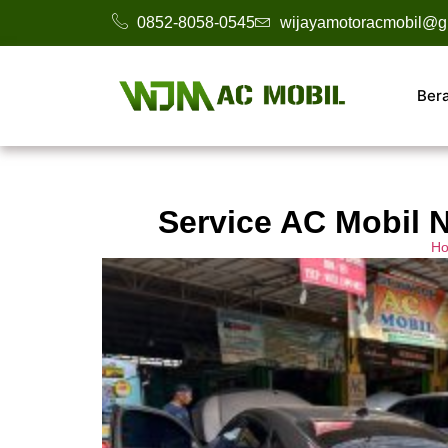
0852-8058-0545
wijayamotoracmobil@g
Ber
Service AC Mobil 
H