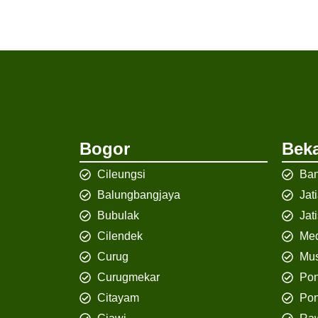
Bogor
Beka
Cileungsi
Ban
Balungbangjaya
Jat
Bubulak
Jat
Cilendek
Med
Curug
Mus
Curugmekar
Po
Citayam
Pon