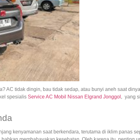
 AC tidak dingin, bau tidak sedap, atau bunyi aneh saat din
el spesialis
Service AC Mobil Nissan Elgrand Jonggol
, yang 
nda
ng kenyamanan saat berkendara, terutama di iklim panas seper
 bahkan membahayakan kesehatan. Oleh karena itu, penting u