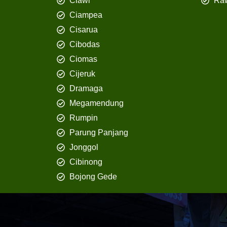
Ciawi
Ra
Ciampea
Cisarua
Cibodas
Ciomas
Cijeruk
Dramaga
Megamendung
Rumpin
Parung Panjang
Jonggol
Cibinong
Bojong Gede