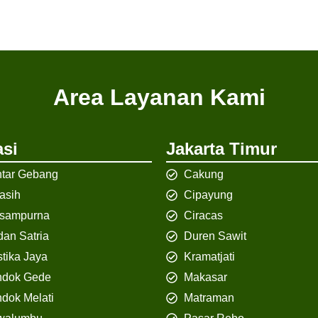
Area Layanan Kami
si
Jakarta Timur
tar Gebang
Cakung
iasih
Cipayung
isampurna
Ciracas
an Satria
Duren Sawit
tika Jaya
Kramatjati
ndok Gede
Makasar
dok Melati
Matraman