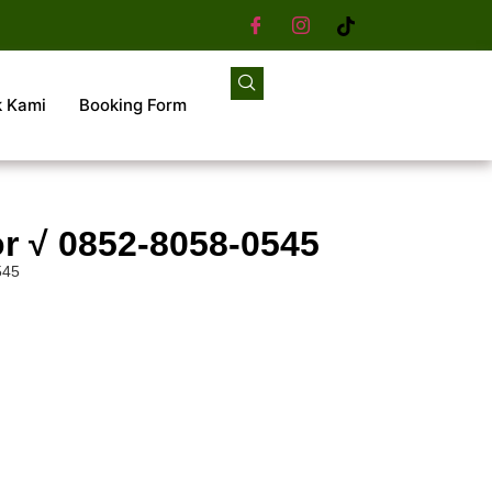
k Kami
Booking Form
r √ 0852-8058-0545
545