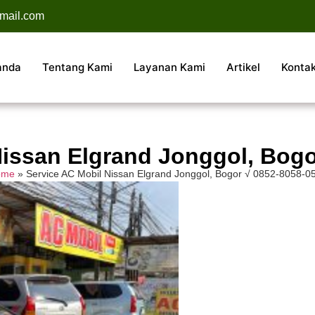
mail.com
anda
Tentang Kami
Layanan Kami
Artikel
Konta
Nissan Elgrand Jonggol, Bogo
ome
»
Service AC Mobil Nissan Elgrand Jonggol, Bogor √ 0852-8058-0