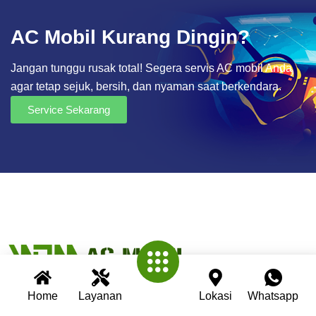
AC Mobil Kurang Dingin?
Jangan tunggu rusak total! Segera servis AC mobil Anda
agar tetap sejuk, bersih, dan nyaman saat berkendara.
Service Sekarang
Home
Layanan
Lokasi
Whatsapp