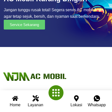
Jangan tunggu rusak total! Segera servis AC mobil Anda
agar tetap sejuk, bersih, dan nyaman saat berkendara.
Service Sekarang
Wijaya AC Mobil adalah bengkel spesialis AC mobil yang
telah berpengalaman lebih dari 30 tahun. Kami berkomitmen
Home
Layanan
Lokasi
Whatsapp
memberikan layanan terbaik dengan teknisi profesional,