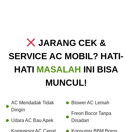
JARANG CEK &
SERVICE AC MOBIL? HATI-
HATI
MASALAH
INI BISA
MUNCUL!
AC Mendadak Tidak
Blower AC Lemah
Dingin
Freon Bocor Tanpa
Udara AC Bau Apek
Disadari
Kompresor AC Cepat
Konsumsi BBM Boros