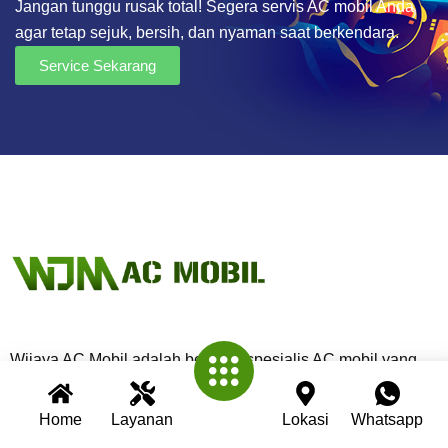
Jangan tunggu rusak total! Segera servis AC mobil Anda
agar tetap sejuk, bersih, dan nyaman saat berkendara.
Service Sekarang
Wijaya AC Mobil adalah bengkel spesialis AC mobil yang
telah berpengalaman lebih dari 30 tahun. Kami berkomitmen
memberikan layanan terbaik dengan teknisi profesional,
Home
Layanan
Lokasi
Whatsapp
peralatan modern, dan garansi untuk setiap pengerjaan.