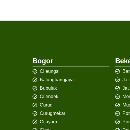
Bogor
Beka
Cileungsi
Ban
Balungbangjaya
Jat
Bubulak
Jat
Cilendek
Med
Curug
Mus
Curugmekar
Po
Citayam
Pon