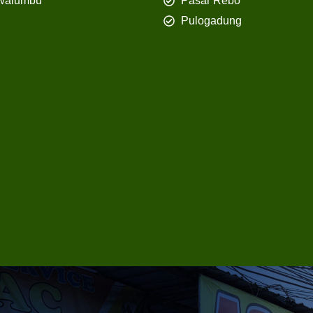
walumbu
Pasar Rebo
Pulogadung