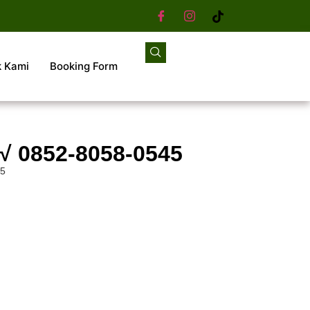
k Kami
Booking Form
 √ 0852-8058-0545
45