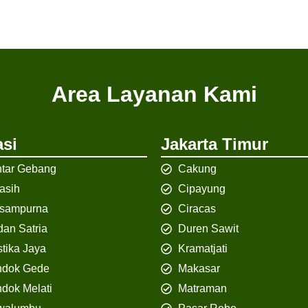
Area Layanan Kami
si
Jakarta Timur
tar Gebang
Cakung
iasih
Cipayung
isampurna
Ciracas
an Satria
Duren Sawit
tika Jaya
Kramatjati
ndok Gede
Makasar
dok Melati
Matraman