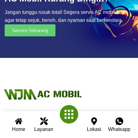
Jangan tunggu rusak total! Segera servis AC mobil Anda
agar tetap sejuk, bersih, dan nyaman saat berkendara.
Service Sekarang
Wijaya AC Mobil adalah bengkel spesialis AC mobil yang
telah berpengalaman lebih dari 30 tahun. Kami berkomitmen
Home
Layanan
Lokasi
Whatsapp
memberikan layanan terbaik dengan teknisi profesional,