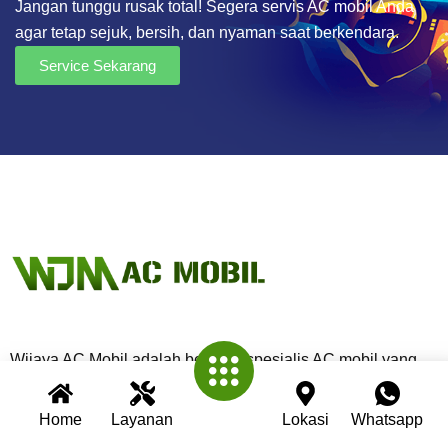
Jangan tunggu rusak total! Segera servis AC mobil Anda
agar tetap sejuk, bersih, dan nyaman saat berkendara.
Service Sekarang
Wijaya AC Mobil adalah bengkel spesialis AC mobil yang
telah berpengalaman lebih dari 30 tahun. Kami berkomitmen
memberikan layanan terbaik dengan teknisi profesional,
Home
Layanan
Lokasi
Whatsapp
peralatan modern, dan garansi untuk setiap pengerjaan.