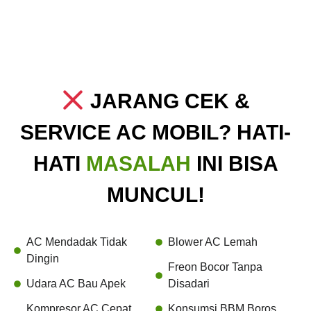
JARANG CEK &
SERVICE AC MOBIL? HATI-
HATI
MASALAH
INI BISA
MUNCUL!
AC Mendadak Tidak
Blower AC Lemah
Dingin
Freon Bocor Tanpa
Udara AC Bau Apek
Disadari
Kompresor AC Cepat
Konsumsi BBM Boros