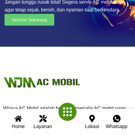
Jangan tunggu rusak total! Segera servis AC mobil Anda
agar tetap sejuk, bersih, dan nyaman saat berkendara.
Service Sekarang
Wijaya AC Mobil adalah bengkel spesialis AC mobil yang
telah berpengalaman lebih dari 30 tahun. Kami berkomitmen
memberikan layanan terbaik dengan teknisi profesional,
Home
Layanan
Lokasi
Whatsapp
peralatan modern, dan garansi untuk setiap pengerjaan.