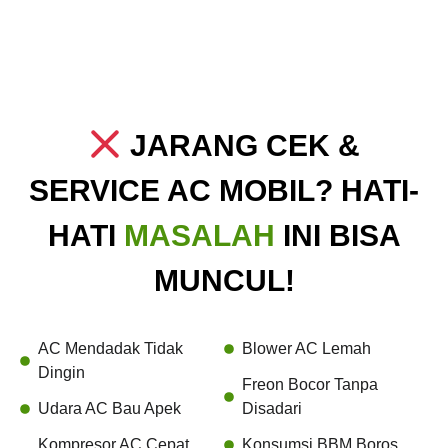
JARANG CEK &
SERVICE AC MOBIL? HATI-
HATI
MASALAH
INI BISA
MUNCUL!
AC Mendadak Tidak
Blower AC Lemah
Dingin
Freon Bocor Tanpa
Udara AC Bau Apek
Disadari
Kompresor AC Cepat
Konsumsi BBM Boros