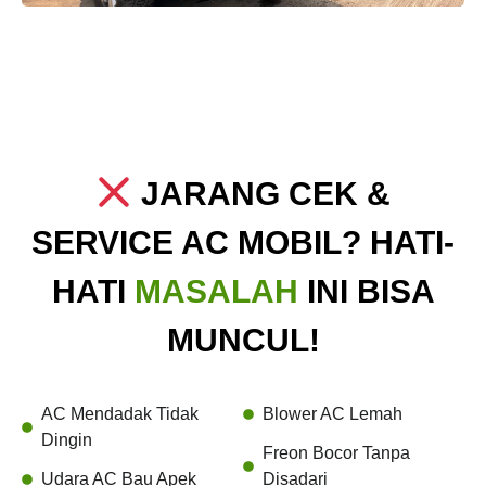
JARANG CEK &
SERVICE AC MOBIL? HATI-
HATI
MASALAH
INI BISA
MUNCUL!
AC Mendadak Tidak
Blower AC Lemah
Dingin
Freon Bocor Tanpa
Udara AC Bau Apek
Disadari