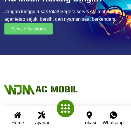
Jangan tunggu rusak total! Segera servis AC mobil Anda
agar tetap sejuk, bersih, dan nyaman saat berkendara.
Service Sekarang
Wijaya AC Mobil adalah bengkel spesialis AC mobil yang
telah berpengalaman lebih dari 30 tahun. Kami berkomitmen
Home
Layanan
Lokasi
Whatsapp
memberikan layanan terbaik dengan teknisi profesional,