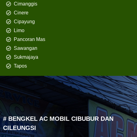
Cimanggis
Cinere
Cipayung
Limo
Pancoran Mas
Sawangan
Sukmajaya
Tapos
# BENGKEL AC MOBIL CIBUBUR DAN
CILEUNGSI