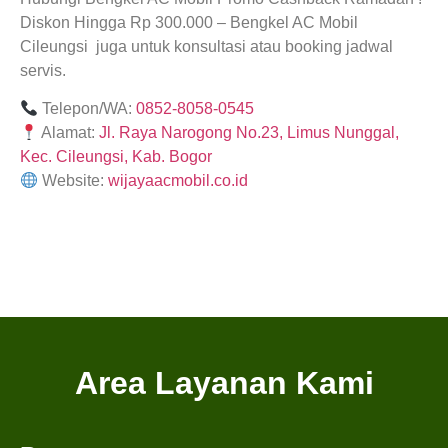
Diskon Hingga Rp 300.000 – Bengkel AC Mobil
Cileungsi juga untuk konsultasi atau booking jadwal
servis.
Telepon/WA:
0852-8058-0545
Alamat:
Jl. Raya Narogong No.23, Limus Nunggal,
Kec. Cileungsi, Kab. Bogor
Website:
wijayaacmobil.co.id
Area Layanan Kami