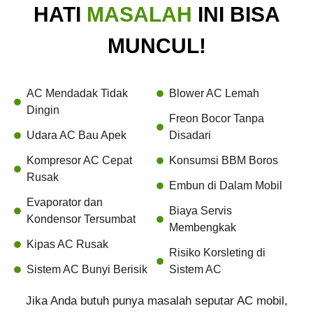
HATI
MASALAH
INI BISA
MUNCUL!
AC Mendadak Tidak
Blower AC Lemah
Dingin
Freon Bocor Tanpa
Udara AC Bau Apek
Disadari
Kompresor AC Cepat
Konsumsi BBM Boros
Rusak
Embun di Dalam Mobil
Evaporator dan
Biaya Servis
Kondensor Tersumbat
Membengkak
Kipas AC Rusak
Risiko Korsleting di
Sistem AC Bunyi Berisik
Sistem AC
Jika Anda butuh punya masalah seputar AC mobil,