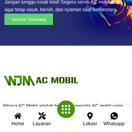
Jangan tunggu rusak total! Segera servis AC mobil Anda
agar tetap sejuk, bersih, dan nyaman saat berkendara.
Service Sekarang
Wijaya AC Mobil adalah bengkel spesialis AC mobil yang
telah berpengalaman lebih dari 30 tahun. Kami berkomitmen
memberikan layanan terbaik dengan teknisi profesional,
Home
Layanan
Lokasi
Whatsapp
peralatan modern, dan garansi untuk setiap pengerjaan.