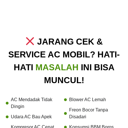
JARANG CEK &
SERVICE AC MOBIL? HATI-
HATI
MASALAH
INI BISA
MUNCUL!
AC Mendadak Tidak
Blower AC Lemah
Dingin
Freon Bocor Tanpa
Udara AC Bau Apek
Disadari
Kompresor AC Cepat
Konsumsi BBM Boros