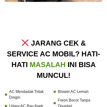
JARANG CEK &
SERVICE AC MOBIL? HATI-
HATI
MASALAH
INI BISA
MUNCUL!
AC Mendadak Tidak
Blower AC Lemah
Dingin
Freon Bocor Tanpa
Udara AC Bau Apek
Disadari