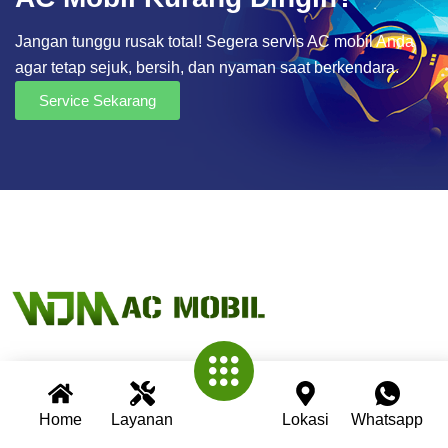
Jangan tunggu rusak total! Segera servis AC mobil Anda
agar tetap sejuk, bersih, dan nyaman saat berkendara.
Service Sekarang
Wijaya AC Mobil adalah bengkel spesialis AC mobil yang
Home
Layanan
Lokasi
Whatsapp
telah berpengalaman lebih dari 30 tahun. Kami berkomitmen
memberikan layanan terbaik dengan teknisi profesional,