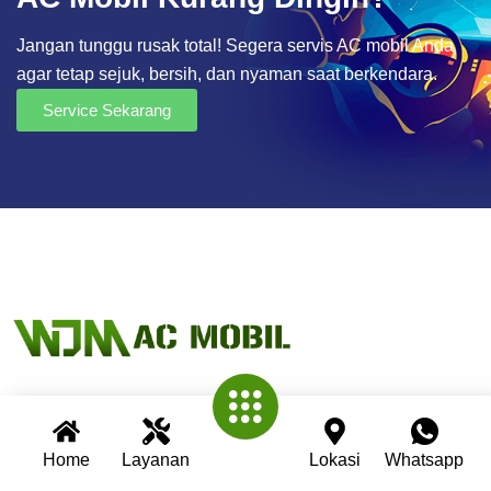
Jangan tunggu rusak total! Segera servis AC mobil Anda
agar tetap sejuk, bersih, dan nyaman saat berkendara.
Service Sekarang
Wijaya AC Mobil adalah bengkel spesialis AC mobil yang
Home
Layanan
Lokasi
Whatsapp
telah berpengalaman lebih dari 30 tahun. Kami berkomitmen
memberikan layanan terbaik dengan teknisi profesional,