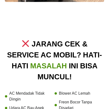
JARANG CEK &
SERVICE AC MOBIL? HATI-
HATI
MASALAH
INI BISA
MUNCUL!
AC Mendadak Tidak
Blower AC Lemah
Dingin
Freon Bocor Tanpa
Udara AC Bau Apek
Disadari